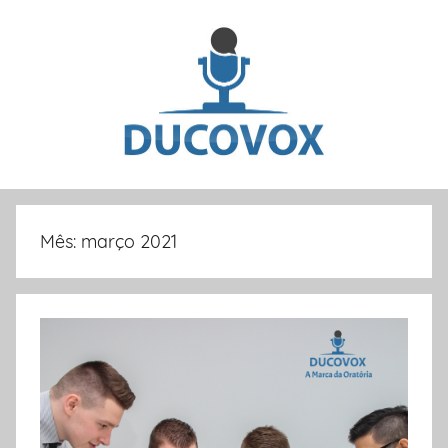
Pular
para
o
conteúdo
Dicas
e
Mês:
março 2021
artigos
sobre
oratória
e