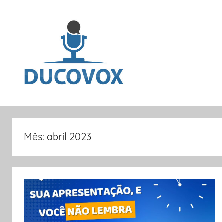
Pular
para
o
conteúdo
Dicas
e
Mês:
abril 2023
artigos
sobre
oratória