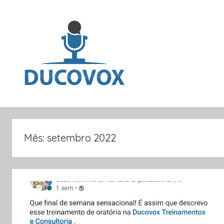
Pular
para
o
conteúdo
Dicas
e
Mês:
setembro 2022
artigos
sobre
oratória