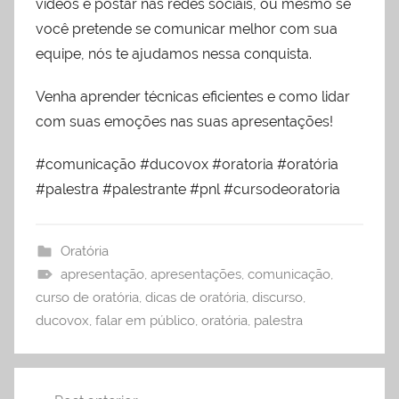
vídeos e postar nas redes sociais, ou mesmo se
você pretende se comunicar melhor com sua
equipe, nós te ajudamos nessa conquista.
Venha aprender técnicas eficientes e como lidar
com suas emoções nas suas apresentações!
#comunicação #ducovox #oratoria #oratória
#palestra #palestrante #pnl #cursodeoratoria
Oratória
apresentação
,
apresentações
,
comunicação
,
curso de oratória
,
dicas de oratória
,
discurso
,
ducovox
,
falar em público
,
oratória
,
palestra
Navegação