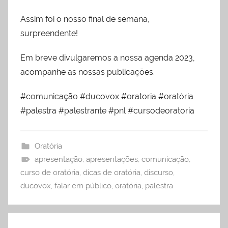
Assim foi o nosso final de semana,
surpreendente!
Em breve divulgaremos a nossa agenda 2023,
acompanhe as nossas publicações.
#comunicação #ducovox #oratoria #oratória
#palestra #palestrante #pnl #cursodeoratoria
Oratória
apresentação
,
apresentações
,
comunicação
,
curso de oratória
,
dicas de oratória
,
discurso
,
ducovox
,
falar em público
,
oratória
,
palestra
Navegação