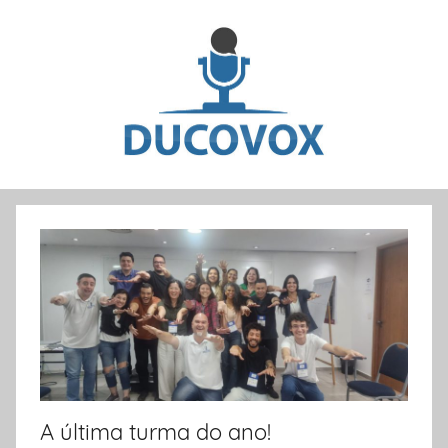
Pular
para
o
conteúdo
Dicas
e
artigos
sobre
oratória
e
A última turma do ano!