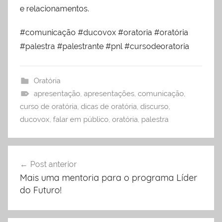
e relacionamentos.
#comunicação #ducovox #oratoria #oratória
#palestra #palestrante #pnl #cursodeoratoria
Oratória
apresentação
,
apresentações
,
comunicação
,
curso de oratória
,
dicas de oratória
,
discurso
,
ducovox
,
falar em público
,
oratória
,
palestra
Navegação
Post anterior
de
Mais uma mentoria para o programa Líder
Post
do Futuro!